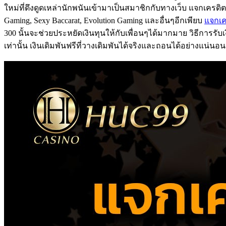
ใหม่ที่ดึงดูดเหล่านักพนันเข้ามาเป็นสมาชิกกับทางเว็บ แจกเครด
Gaming, Sexy Baccarat, Evolution Gaming และอื่นๆอีกเพียบ
แจกเค
300 นั้นจะช่วยประหยัดเงินทุนให้กับเพื่อนๆได้มากมาย วิธีการรับ
เท่านั้น เงินเดิมพันฟรีที่วางเดิมพันได้จริงและถอนได้อย่างแน่นอน