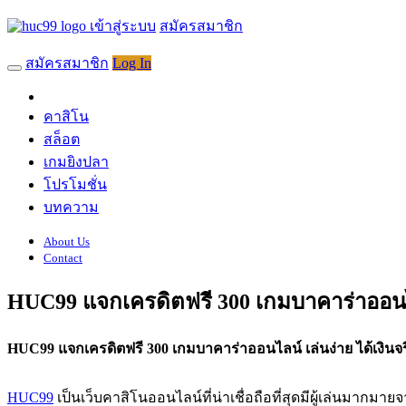
เข้าสู่ระบบ
สมัครสมาชิก
สมัครสมาชิก
Log In
คาสิโน
สล็อต
เกมยิงปลา
โปรโมชั่น
บทความ
About Us
Contact
HUC99 แจกเครดิตฟรี 300 เกมบาคาร่าออนไลน
HUC99 แจกเครดิตฟรี 300 เกมบาคาร่าออนไลน์ เล่นง่าย ได้เงินจร
HUC99
เป็นเว็บคาสิโนออนไลน์ที่น่าเชื่อถือที่สุดมีผู้เล่นมา