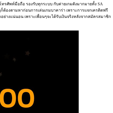
โทรศัพท์มือถือ รองรับทุกระบบ กับค่ายเกมดังมากมายทั้ง SA
รๆก็ต้องตามหาก่อนการเล่นเกมบาคาร่า เพราะการแจกเครดิตฟรี
เวลาอย่างแน่นอน เพราะเพื่อนๆจะได้รับเงินจริงหลังจากสมัครสมาชิก