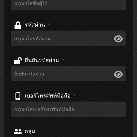
รหัสผ่าน
ยืนยันรหัสผ่าน
เบอร์โทรศัพท์มือถือ
กลุ่ม